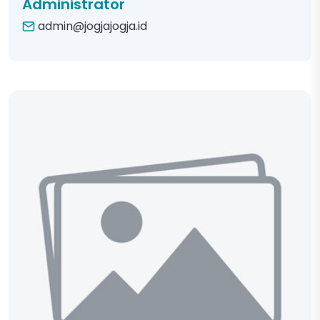
Administrator
admin@jogjajogja.id