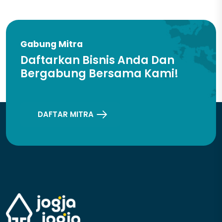
Gabung Mitra
Daftarkan Bisnis Anda
Dan
Bergabung Bersama Kami!
DAFTAR MITRA