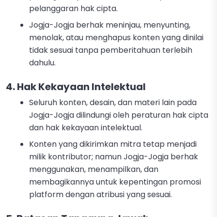
pelanggaran hak cipta.
Jogja-Jogja berhak meninjau, menyunting,
menolak, atau menghapus konten yang dinilai
tidak sesuai tanpa pemberitahuan terlebih
dahulu.
4. Hak Kekayaan Intelektual
Seluruh konten, desain, dan materi lain pada
Jogja-Jogja dilindungi oleh peraturan hak cipta
dan hak kekayaan intelektual.
Konten yang dikirimkan mitra tetap menjadi
milik kontributor; namun Jogja-Jogja berhak
menggunakan, menampilkan, dan
membagikannya untuk kepentingan promosi
platform dengan atribusi yang sesuai.