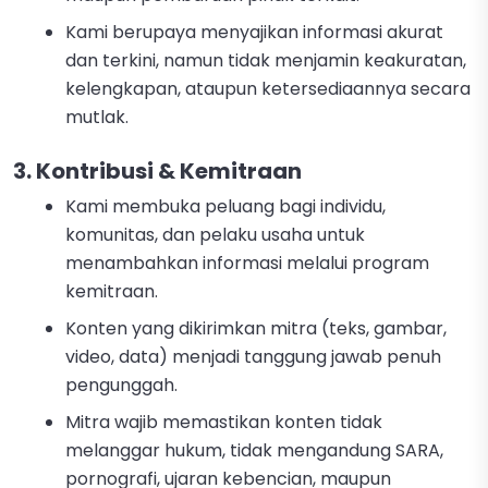
Kami berupaya menyajikan informasi akurat
dan terkini, namun tidak menjamin keakuratan,
kelengkapan, ataupun ketersediaannya secara
mutlak.
3. Kontribusi & Kemitraan
Kami membuka peluang bagi individu,
komunitas, dan pelaku usaha untuk
menambahkan informasi melalui program
kemitraan.
Konten yang dikirimkan mitra (teks, gambar,
video, data) menjadi tanggung jawab penuh
pengunggah.
Mitra wajib memastikan konten tidak
melanggar hukum, tidak mengandung SARA,
pornografi, ujaran kebencian, maupun