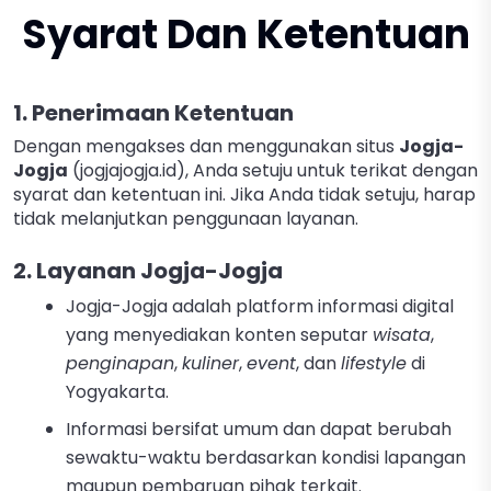
Syarat Dan Ketentuan
1. Penerimaan Ketentuan
Dengan mengakses dan menggunakan situs
Jogja-
Jogja
(jogjajogja.id), Anda setuju untuk terikat dengan
syarat dan ketentuan ini. Jika Anda tidak setuju, harap
tidak melanjutkan penggunaan layanan.
2. Layanan Jogja-Jogja
Jogja-Jogja adalah platform informasi digital
yang menyediakan konten seputar
wisata
,
penginapan
,
kuliner
,
event
, dan
lifestyle
di
Yogyakarta.
Informasi bersifat umum dan dapat berubah
sewaktu-waktu berdasarkan kondisi lapangan
maupun pembaruan pihak terkait.