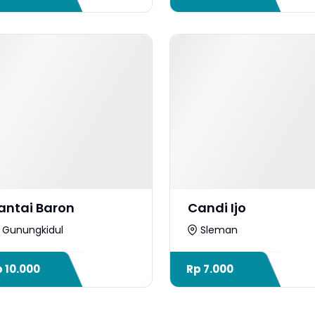
antai Baron
Candi Ijo
Gunungkidul
Sleman
p
10.000
Rp
7.000