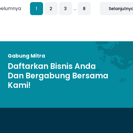
belumnya
...
1
2
3
8
Selanjutny
Gabung Mitra
Daftarkan Bisnis Anda
Dan Bergabung Bersama
Kami!