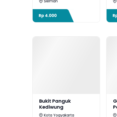
Sleman
Rp
4.000
R
Bukit Panguk
G
Kediwung
P
Kota Yogyakarta