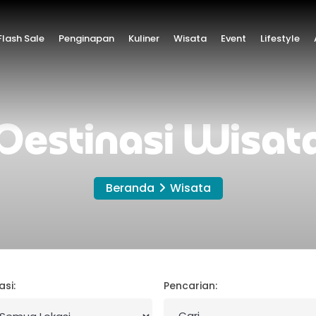
lash Sale
Penginapan
Kuliner
Wisata
Event
Lifestyle
Destinasi Wisat
Beranda
Wisata
asi:
Pencarian: