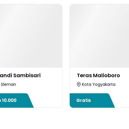
andi Sambisari
Teras Malioboro
Sleman
Kota Yogyakarta
p
10.000
Gratis