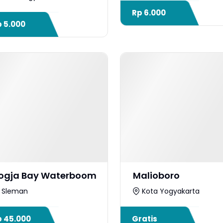
Rp
6.000
p
5.000
ogja Bay Waterboom
Malioboro
Sleman
Kota Yogyakarta
p
45.000
Gratis