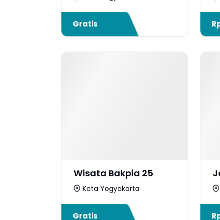
Gratis
R
Wisata Bakpia 25
J
Kota Yogyakarta
Gratis
R