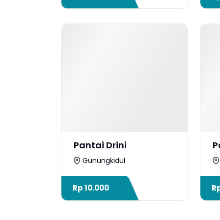
Pantai Drini
P
Gunungkidul
Rp
10.000
R