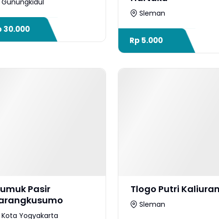
Gunungkidul
Sleman
p
30.000
Rp
5.000
umuk Pasir
Tlogo Putri Kaliura
arangkusumo
Sleman
Kota Yogyakarta