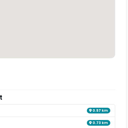
t
0.57 km
0.73 km