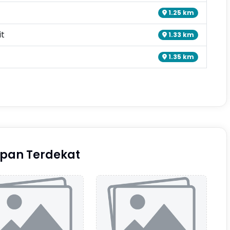
1.25 km
it
1.33 km
1.35 km
pan Terdekat