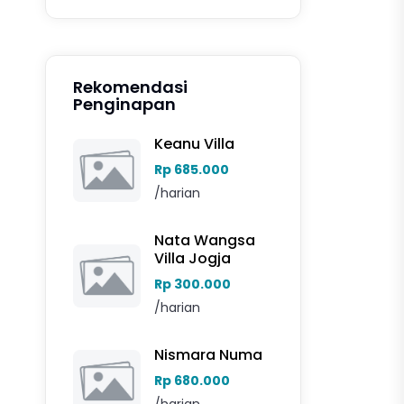
Rekomendasi
Penginapan
Keanu Villa
Rp 685.000
/harian
Nata Wangsa
Villa Jogja
Rp 300.000
/harian
Nismara Numa
Rp 680.000