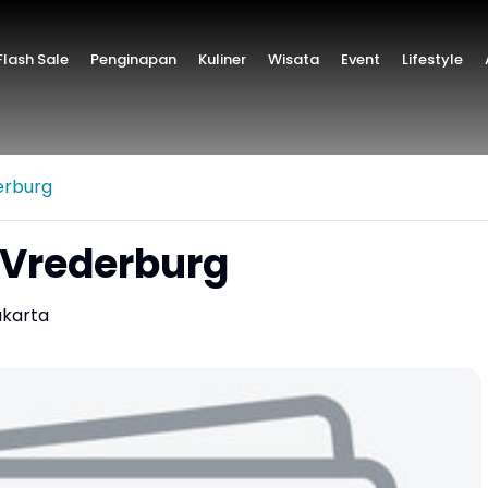
lash Sale
Penginapan
Kuliner
Wisata
Event
Lifestyle
erburg
Vrederburg
karta